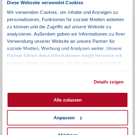
Diese Webseite verwendet Cookies
Gewicht
15 kg
75 kg
Wir verwenden Cookies, um Inhalte und Anzeigen zu
personalisieren, Funktionen für soziale Medien anbieten
Kompressor:
zu können und die Zugriffe auf unsere Website zu
El. Anschluss
230 V /
230 V / 50 Hz
analysieren. Außerdem geben wir Informationen zu Ihrer
Verwendung unserer Website an unsere Partner für
50 Hz
soziale Medien, Werbung und Analysen weiter. Unsere
Leistungsaufnahme
0.56 kW
0.56 kW
Partner führen diese Informationen möglicherweise mit
weiteren Daten zusammen, die Sie ihnen bereitgestellt
Arbeitsdruck
8 – 10 bar
8 – 10 bar
haben oder die sie im Rahmen Ihrer Nutzung der Dienste
gesammelt haben.
Förderleistung
85 l/min
85 l/min
Details zeigen
Gewicht
22 kg
22 kg
Alle zulassen
Downloads
Home Snow Datenblatt
Anpassen
Produktkatalog