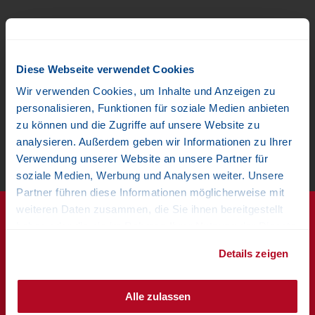
VANESSA
Diese Webseite verwendet Cookies
Wir verwenden Cookies, um Inhalte und Anzeigen zu
Die erste Schneilanze von Bächler aus
personalisieren, Funktionen für soziale Medien anbieten
Eigenentwicklung.
zu können und die Zugriffe auf unsere Website zu
analysieren. Außerdem geben wir Informationen zu Ihrer
Verwendung unserer Website an unsere Partner für
soziale Medien, Werbung und Analysen weiter. Unsere
Partner führen diese Informationen möglicherweise mit
weiteren Daten zusammen, die Sie ihnen bereitgestellt
haben oder die sie im Rahmen Ihrer Nutzung der Dienste
gesammelt haben.
Details zeigen
Wieso Bächler Top Track?
Alle zulassen