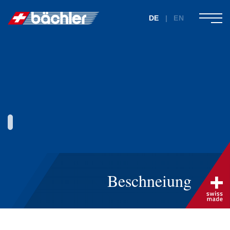
DE
|
EN
Beschneiung